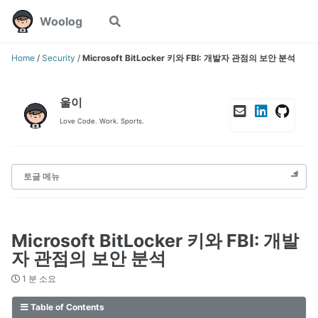
Skip
Skip
Skip
Woolog
Toggle
to
to
to
search
primary
content
footer
navigation
Home
/
Security
/
Microsoft BitLocker 키와 FBI: 개발자 관점의 보안 분석
울이
Love Code. Work. Sports.
토글 메뉴
Microsoft BitLocker 키와 FBI: 개발
자 관점의 보안 분석
1 분 소요
Table of Contents