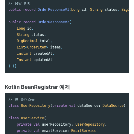
// 응답 DTO
public
record
OrderResponseV1
(
Long
id
,
String
status
,
BigDec
public
record
OrderResponseV2
(
Long
id
,
String
status
,
BigDecimal
total
,
List
<
OrderItem
>
items
,
Instant
createdAt
,
Instant
updatedAt
)
{}
Kotlin BeanRegistrar 예제
// 빈 클래스들
class
UserRepository
(
private
val
dataSource
:
DataSource
)
class
UserService
(
private
val
userRepository
:
UserRepository
,
private
val
emailService
:
EmailService