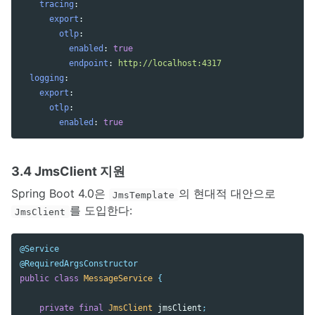
tracing
:
export
:
otlp
:
enabled
:
true
endpoint
:
http://localhost:4317
logging
:
export
:
otlp
:
enabled
:
true
3.4 JmsClient 지원
Spring Boot 4.0은
의 현대적 대안으로
JmsTemplate
를 도입한다:
JmsClient
@Service
@RequiredArgsConstructor
public
class
MessageService
{
private
final
JmsClient
jmsClient
;