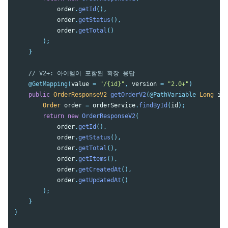
order
.
getId
(),
order
.
getStatus
(),
order
.
getTotal
()
);
}
// V2+: 아이템이 포함된 확장 응답
@GetMapping
(
value
=
"/{id}"
,
version
=
"2.0+"
)
public
OrderResponseV2
getOrderV2
(
@PathVariable
Long
id
)
Order
order
=
orderService
.
findById
(
id
);
return
new
OrderResponseV2
(
order
.
getId
(),
order
.
getStatus
(),
order
.
getTotal
(),
order
.
getItems
(),
order
.
getCreatedAt
(),
order
.
getUpdatedAt
()
);
}
}