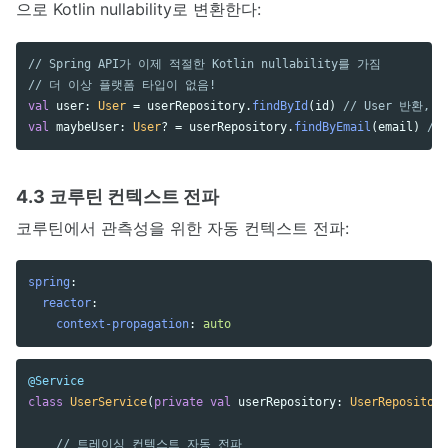
으로 Kotlin nullability로 변환한다:
// Spring API가 이제 적절한 Kotlin nullability를 가짐
// 더 이상 플랫폼 타입이 없음!
val
user
:
User
=
userRepository
.
findById
(
id
)
// User 반환, 
val
maybeUser
:
User
?
=
userRepository
.
findByEmail
(
email
)
// 
4.3 코루틴 컨텍스트 전파
코루틴에서 관측성을 위한 자동 컨텍스트 전파:
spring
:
reactor
:
context-propagation
:
auto
@Service
class
UserService
(
private
val
userRepository
:
UserRepository
// 트레이싱 컨텍스트 자동 전파