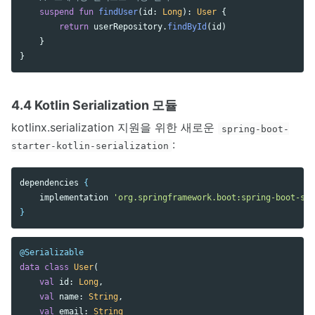
suspend
fun
findUser
(
id
:
Long
):
User
{
return
userRepository
.
findById
(
id
)
}
}
4.4 Kotlin Serialization 모듈
kotlinx.serialization 지원을 위한 새로운
spring-boot-
:
starter-kotlin-serialization
dependencies
{
implementation
'org.springframework.boot:spring-boot-sta
}
@Serializable
data class
User
(
val
id
:
Long
,
val
name
:
String
,
val
email
:
String