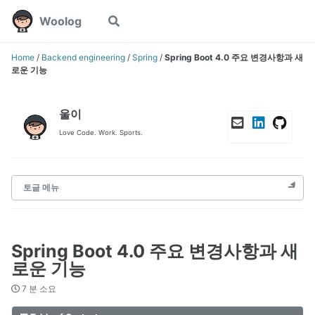
Skip
Skip
Skip
Woolog
Toggle
to
to
to
search
primary
content
footer
navigation
Home
/
Backend engineering
/
Spring
/
Spring Boot 4.0 주요 변경사항과 새
로운 기능
울이
Love Code. Work. Sports.
토글 메뉴
Spring Boot 4.0 주요 변경사항과 새
로운 기능
7 분 소요