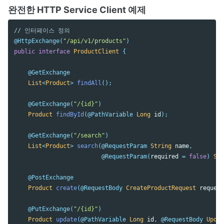
완전한 HTTP Service Client 예제
// 인터페이스 정의
@HttpExchange
(
"/api/v1/products"
)
public
interface
ProductClient
{
@GetExchange
List
<
Product
>
findAll
();
@GetExchange
(
"/{id}"
)
Product
findById
(
@PathVariable
Long
id
);
@GetExchange
(
"/search"
)
List
<
Product
>
search
(
@RequestParam
String
name
,
@RequestParam
(
required
=
false
)
Str
@PostExchange
Product
create
(
@RequestBody
CreateProductRequest
request
@PutExchange
(
"/{id}"
)
Product
update
(
@PathVariable
Long
id
,
@RequestBody
Updat