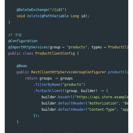
@DeleteExchange
(
"/{id}"
)
void
delete
(
@PathVariable
Long
id
);
}
// 구성
@Configuration
@ImportHttpServices
(
group
=
"products"
,
types
=
ProductClien
public
class
ProductClientConfig
{
@Bean
public
RestClientHttpServiceGroupConfigurer
productClien
return
groups
->
groups
.
filterByName
(
"products"
)
.
forEachClient
((
group
,
builder
)
->
{
builder
.
baseUrl
(
"https://api.store.example.c
builder
.
defaultHeader
(
"Authorization"
,
"Bear
builder
.
defaultHeader
(
"Content-Type"
,
"appli
});
}