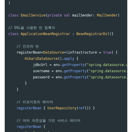
)
class
EmailService
(
private
val
mailSender
:
MailSender
)
// DSL을 사용한 빈 등록자
class
ApplicationBeanRegistrar
:
BeanRegistrarDsl
({
// 인프라 빈
registerBean
<
DataSource
>(
infrastructure
=
true
)
{
HikariDataSource
().
apply
{
jdbcUrl
=
env
.
getProperty
(
"spring.datasource.url
username
=
env
.
getProperty
(
"spring.datasource.us
password
=
env
.
getProperty
(
"spring.datasource.pa
}
}
// 리포지토리 레이어
registerBean
{
UserRepository
(
ref
())
}
// 여러 의존성을 가진 서비스 레이어
registerBean
{