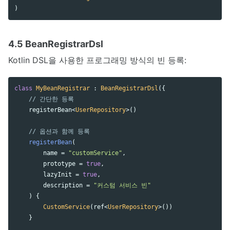
)
4.5 BeanRegistrarDsl
Kotlin DSL을 사용한 프로그래밍 방식의 빈 등록:
class
MyBeanRegistrar
:
BeanRegistrarDsl
({
// 간단한 등록
registerBean
<
UserRepository
>()
// 옵션과 함께 등록
registerBean
(
name
=
"customService"
,
prototype
=
true
,
lazyInit
=
true
,
description
=
"커스텀 서비스 빈"
)
{
CustomService
(
ref
<
UserRepository
>())
}