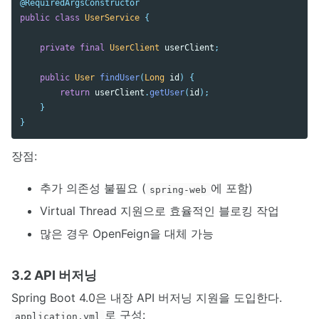
@RequiredArgsConstructor
public
class
UserService
{
private
final
UserClient
userClient
;
public
User
findUser
(
Long
id
)
{
return
userClient
.
getUser
(
id
);
}
}
장점:
추가 의존성 불필요 (
에 포함)
spring-web
Virtual Thread 지원으로 효율적인 블로킹 작업
많은 경우 OpenFeign을 대체 가능
3.2 API 버저닝
Spring Boot 4.0은 내장 API 버저닝 지원을 도입한다.
로 구성:
application.yml