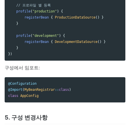
// 프로파일 별 등록
profile
(
"production"
)
{
registerBean
{
ProductionDataSource
()
}
}
profile
(
"development"
)
{
registerBean
{
DevelopmentDataSource
()
}
}
})
구성에서 임포트:
@Configuration
@Import
(
MyBeanRegistrar
::
class
)
class
AppConfig
5. 구성 변경사항