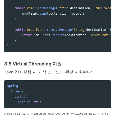
public
void
sendMessage
(
String
destination
,
OrderEvent
e
jmsClient
.
send
(
destination
,
event
);
}
public
OrderEvent
receiveMessage
(
String
destination
)
{
return
jmsClient
.
receive
(
destination
,
OrderEvent
.
cla
}
}
3.5 Virtual Threading 지원
Java 21+ 실행 시 가상 스레드가 완전 지원된다:
spring
:
threads
:
virtual
:
enabled
:
true
리액티브 프로그래밍의 복잡성 없이 효율적인 블로킹 I/O