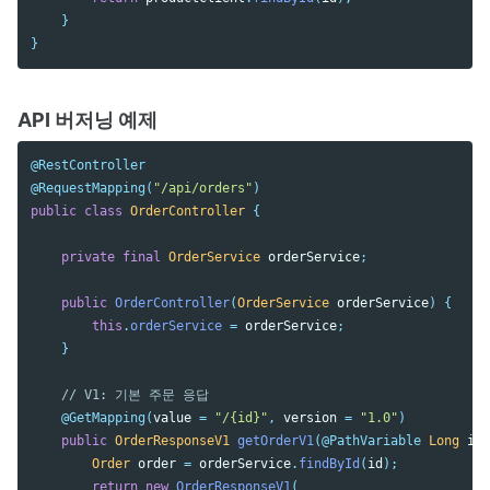
}
}
API 버저닝 예제
@RestController
@RequestMapping
(
"/api/orders"
)
public
class
OrderController
{
private
final
OrderService
orderService
;
public
OrderController
(
OrderService
orderService
)
{
this
.
orderService
=
orderService
;
}
// V1: 기본 주문 응답
@GetMapping
(
value
=
"/{id}"
,
version
=
"1.0"
)
public
OrderResponseV1
getOrderV1
(
@PathVariable
Long
id
)
Order
order
=
orderService
.
findById
(
id
);
return
new
OrderResponseV1
(