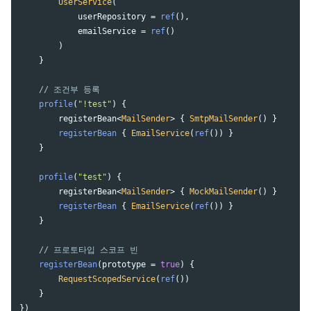
UserService
(
userRepository
=
ref
(),
emailService
=
ref
()
)
}
// 조건부 등록
profile
(
"!test"
)
{
registerBean
<
MailSender
>
{
SmtpMailSender
()
}
registerBean
{
EmailService
(
ref
())
}
}
profile
(
"test"
)
{
registerBean
<
MailSender
>
{
MockMailSender
()
}
registerBean
{
EmailService
(
ref
())
}
}
// 프로토타입 스코프 빈
registerBean
(
prototype
=
true
)
{
RequestScopedService
(
ref
())
}
})