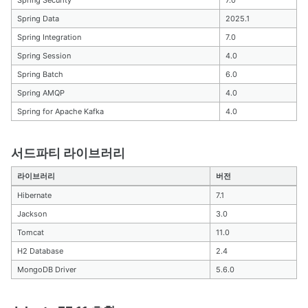
Spring Security
7.0
Spring Data
2025.1
Spring Integration
7.0
Spring Session
4.0
Spring Batch
6.0
Spring AMQP
4.0
Spring for Apache Kafka
4.0
서드파티 라이브러리
라이브러리
버전
Hibernate
7.1
Jackson
3.0
Tomcat
11.0
H2 Database
2.4
MongoDB Driver
5.6.0