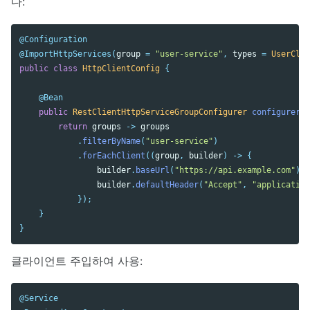
다:
@Configuration
@ImportHttpServices
(
group
=
"user-service"
,
types
=
UserClie
public
class
HttpClientConfig
{
@Bean
public
RestClientHttpServiceGroupConfigurer
configurer
()
return
groups
->
groups
.
filterByName
(
"user-service"
)
.
forEachClient
((
group
,
builder
)
->
{
builder
.
baseUrl
(
"https://api.example.com"
);
builder
.
defaultHeader
(
"Accept"
,
"application
});
}
}
클라이언트 주입하여 사용:
@Service