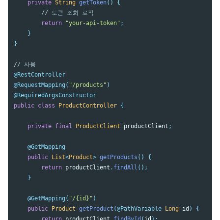
private
String
getToken
()
{
// 토큰 조회 로직
return
"your-api-token"
;
}
}
// 사용
@RestController
@RequestMapping
(
"/products"
)
@RequiredArgsConstructor
public
class
ProductController
{
private
final
ProductClient
productClient
;
@GetMapping
public
List
<
Product
>
getProducts
()
{
return
productClient
.
findAll
();
}
@GetMapping
(
"/{id}"
)
public
Product
getProduct
(
@PathVariable
Long
id
)
{
return
productClient
.
findById
(
id
);