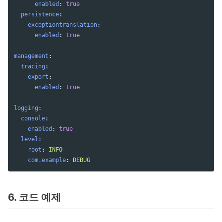
enabled
:
true
persistence
:
exceptiontranslation
:
enabled
:
true
management
:
tracing
:
export
:
enabled
:
true
logging
:
console
:
enabled
:
true
level
:
root
:
INFO
com.example
:
DEBUG
6. 코드 예제