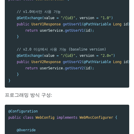
// v1.0에서만 사용 가능
@GetExchange
(
value
=
"/{id}"
,
version
=
"1.0"
)
public
UserV1Response
getUserV1
(
@PathVariable
Long
id
)
{
return
userService
.
getUserV1
(
id
);
}
// v2.0 이상에서 사용 가능 (baseline version)
@GetExchange
(
value
=
"/{id}"
,
version
=
"2.0+"
)
public
UserV2Response
getUserV2
(
@PathVariable
Long
id
)
{
return
userService
.
getUserV2
(
id
);
}
}
프로그래밍 방식 구성:
@Configuration
public
class
WebConfig
implements
WebMvcConfigurer
{
@Override