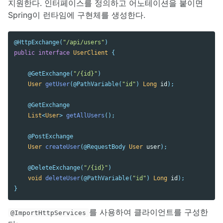
지원한다. 인터페이스를 정의하고 어노테이션을 붙이면
Spring이 런타임에 구현체를 생성한다.
@HttpExchange
(
"/api/users"
)
public
interface
UserClient
{
@GetExchange
(
"/{id}"
)
User
getUser
(
@PathVariable
(
"id"
)
Long
id
);
@GetExchange
List
<
User
>
getAllUsers
();
@PostExchange
User
createUser
(
@RequestBody
User
user
);
@DeleteExchange
(
"/{id}"
)
void
deleteUser
(
@PathVariable
(
"id"
)
Long
id
);
}
를 사용하여 클라이언트를 구성한
@ImportHttpServices