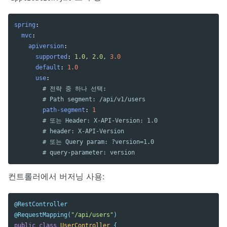
spring
:
mvc
:
apiversion
:
supported
:
1.0, 2.0, 
3.0
default
:
1.0
use
:
# 전략 중 하나 선택:
# Path segment: /api/v1/users
path-segment
:
1
# 또는 Header: X-API-Version: 1.0
# header: X-API-Version
# 또는 Query param: ?version=1.0
# query-parameter: version
컨트롤러에서 버저닝 사용:
@RestController
@RequestMapping
(
"/api/users"
)
public
class
UserController
{