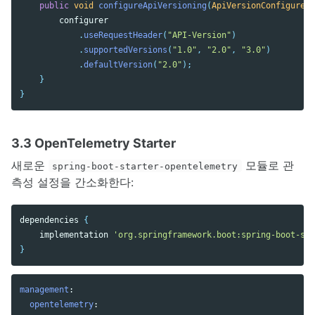
public
void
configureApiVersioning
(
ApiVersionConfigurer
configurer
.
useRequestHeader
(
"API-Version"
)
.
supportedVersions
(
"1.0"
,
"2.0"
,
"3.0"
)
.
defaultVersion
(
"2.0"
);
}
}
3.3 OpenTelemetry Starter
새로운
모듈로 관
spring-boot-starter-opentelemetry
측성 설정을 간소화한다:
dependencies
{
implementation
'org.springframework.boot:spring-boot-sta
}
management
:
opentelemetry
: