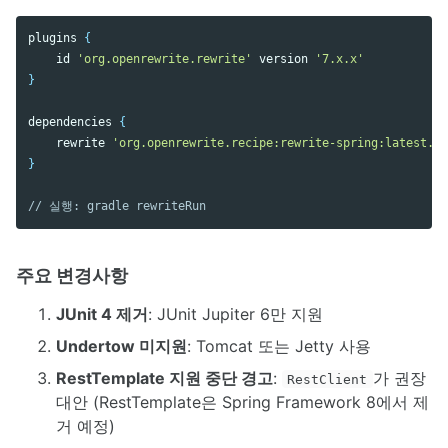
plugins
{
id
'org.openrewrite.rewrite'
version
'7.x.x'
}
dependencies
{
rewrite
'org.openrewrite.recipe:rewrite-spring:latest.re
}
// 실행: gradle rewriteRun
주요 변경사항
JUnit 4 제거
: JUnit Jupiter 6만 지원
Undertow 미지원
: Tomcat 또는 Jetty 사용
RestTemplate 지원 중단 경고
:
가 권장
RestClient
대안 (RestTemplate은 Spring Framework 8에서 제
거 예정)