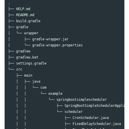
.

├── HELP.md

├── README.md

├── build.gradle

├── gradle

│   └── wrapper

│       ├── gradle-wrapper.jar

│       └── gradle-wrapper.properties

├── gradlew

├── gradlew.bat

├── settings.gradle

└── src

    ├── main

    │   ├── java

    │   │   └── com

    │   │       └── example

    │   │           └── springbootsimplescheduler

    │   │               ├── SpringBootSimpleSchedulerApplica
    │   │               └── scheduler

    │   │                   ├── CronScheduler.java

    │   │                   ├── FixedDelayScheduler.java
