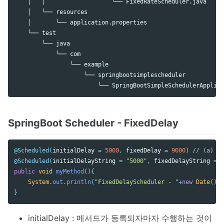
    │   │                   └── FixedRateScheduler.java

    │   └── resources

    │       └── application.properties

    └── test

        └── java

            └── com

                └── example

                    └── springbootsimplescheduler

SpringBoot Scheduler - FixedDelay
@Scheduled
(
initialDelay
=
5000
,
fixedDelay
=
9000
)
// (a)
@Scheduled
(
initialDelayString
=
"5000"
,
fixedDelayString
=
"
public
void
myMethod
(){
System
.
out
.
println
(
"FixedDelayScheduler - "
+
new
Date
());
}
initialDelay : 메서드가 등록되자마자 수행하는 것이