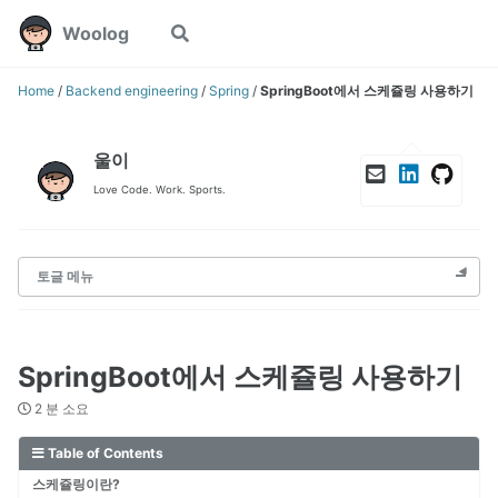
Skip
Skip
Skip
Woolog
Toggle
to
to
to
search
primary
content
footer
navigation
Home
/
Backend engineering
/
Spring
/
SpringBoot에서 스케쥴링 사용하기
울이
Love Code. Work. Sports.
토글 메뉴
SpringBoot에서 스케쥴링 사용하기
2 분 소요
Table of Contents
스케쥴링이란?