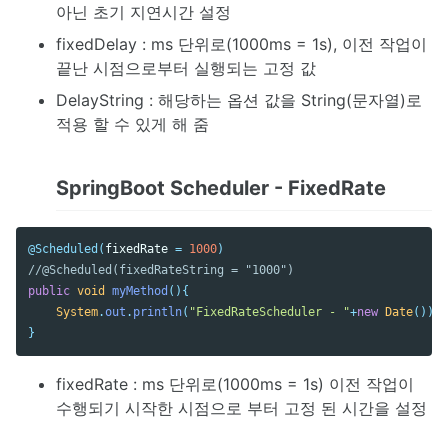
아닌 초기 지연시간 설정
fixedDelay : ms 단위로(1000ms = 1s), 이전 작업이
끝난 시점으로부터 실행되는 고정 값
DelayString : 해당하는 옵션 값을 String(문자열)로
적용 할 수 있게 해 줌
SpringBoot Scheduler - FixedRate
@Scheduled
(
fixedRate
=
1000
)
//@Scheduled(fixedRateString = "1000")
public
void
myMethod
(){
System
.
out
.
println
(
"FixedRateScheduler - "
+
new
Date
());
}
fixedRate : ms 단위로(1000ms = 1s) 이전 작업이
수행되기 시작한 시점으로 부터 고정 된 시간을 설정