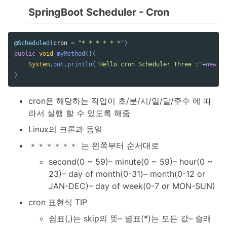
SpringBoot Scheduler - Cron
@Scheduled
(
cron
=
"* * * * * *"
)
public
void
myMethod
(){
System
.
out
.
println
(
"Hello cron Scheduler Three :"
+
new
Da
}
cron은 해당하는 작업이 초/분/시/일/달/주수 에 따
라서 실행 할 수 있도록 해줌
Linux의 크론과 동일
는 왼쪽부터 순서대로
* * * * * *
second(0 ~ 59)– minute(0 ~ 59)– hour(0 ~
23)– day of month(0-31)– month(0-12 or
JAN-DEC)– day of week(0-7 or MON-SUN)
cron 표현식 TIP
쉼표(,)는 skip의 뜻– 별표(*)는 모든 값– 슬래