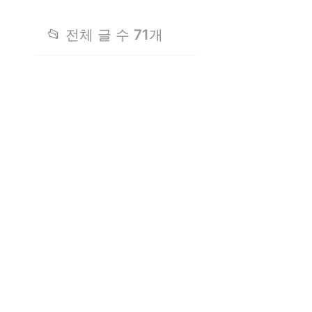
📂 전체 글 수
71
개