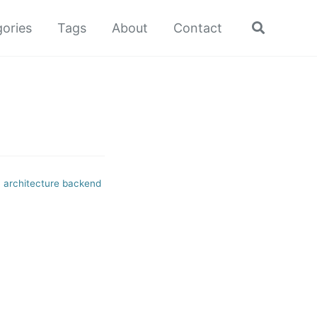
ories
Tags
About
Contact
Toggle
search
4
architecture
backend