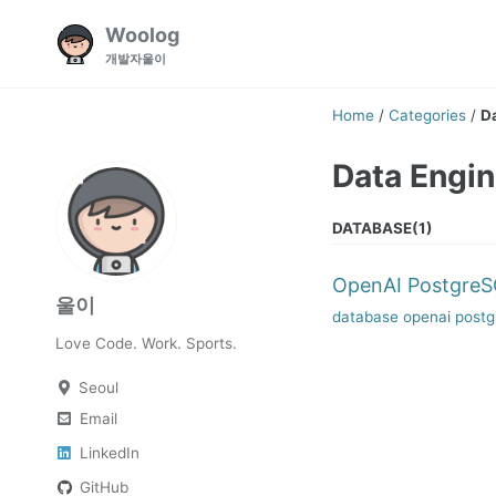
Skip
Skip
Skip
Woolog
to
to
to
개발자울이
primary
content
footer
navigation
Home
/
Categories
/
D
Data Engin
DATABASE(1)
OpenAI Postg
울이
database
openai
postg
Love Code. Work. Sports.
Seoul
Email
LinkedIn
GitHub